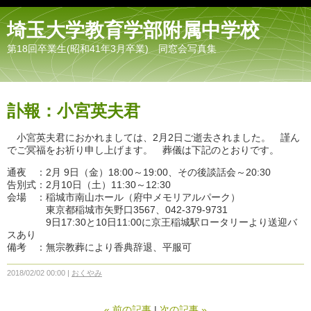
埼玉大学教育学部附属中学校
第18回卒業生(昭和41年3月卒業) 同窓会写真集
訃報：小宮英夫君
小宮英夫君におかれましては、2月2日ご逝去されました。 謹ん
でご冥福をお祈り申し上げます。 葬儀は下記のとおりです。
通夜 ：2月 9日（金）18:00～19:00、その後談話会～20:30
告別式：2月10日（土）11:30～12:30
会場 ：稲城市南山ホール（府中メモリアルパーク）
東京都稲城市矢野口3567、042-379-9731
9日17:30と10日11:00に京王稲城駅ロータリーより送迎バ
スあり
備考 ：無宗教葬により香典辞退、平服可
2018/02/02 00:00
おくやみ
«
前の記事
次の記事
»