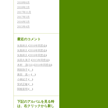
2018年6月
2018年2月
2017年11月
2017年5月
2016年5月
2015年4月
最近のコメント
矢島幹久
(
2016年同窓会
)
矢島幹久
(
2016年同窓会
)
矢島幹久
(
2016年同窓会
)
浜田久美子
(
2015年同窓会
)
木村 茂(3A)
(
2014年同窓会
)
岡部則子
(
)
奥田 真一
(
)
小林紀子
(
)
安武正敏
(
)
関根富明
(
)
下記のアルバムを見る時
は、右クリックから新し