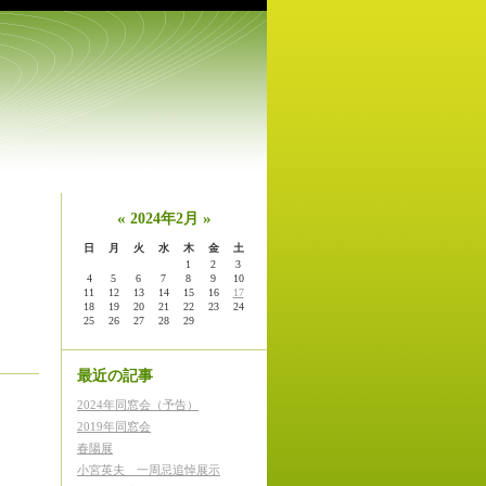
«
»
2024年2月
日
月
火
水
木
金
土
1
2
3
4
5
6
7
8
9
10
11
12
13
14
15
16
17
18
19
20
21
22
23
24
25
26
27
28
29
最近の記事
2024年同窓会（予告）
2019年同窓会
春陽展
小宮英夫 一周忌追悼展示