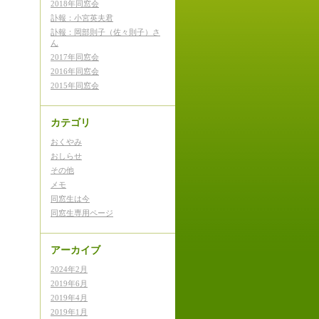
2018年同窓会
訃報：小宮英夫君
訃報：岡部則子（佐々則子）さ
ん
2017年同窓会
2016年同窓会
2015年同窓会
カテゴリ
おくやみ
おしらせ
その他
メモ
同窓生は今
同窓生専用ページ
アーカイブ
2024年2月
2019年6月
2019年4月
2019年1月