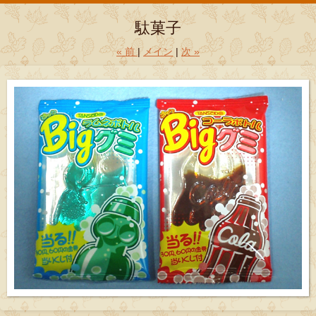
駄菓子
«
前
メイン
次
»