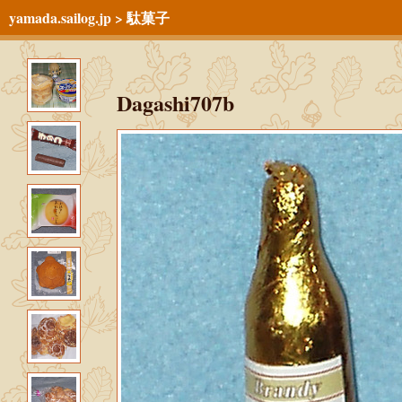
yamada.sailog.jp
>
駄菓子
Dagashi707b