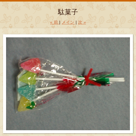
駄菓子
«
前
メイン
次
»