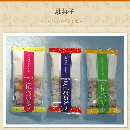
駄菓子
«
前
メイン
次
»