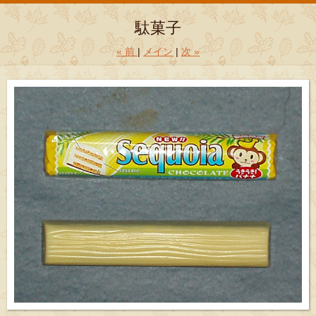
駄菓子
«
前
メイン
次
»