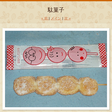
駄菓子
«
前
メイン
次
»