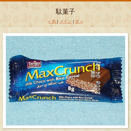
駄菓子
«
前
メイン
次
»