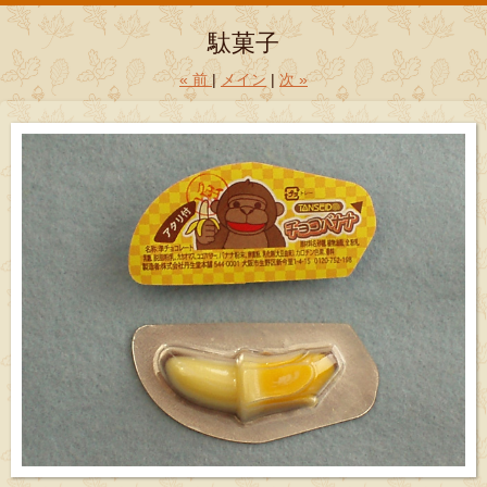
駄菓子
«
前
メイン
次
»