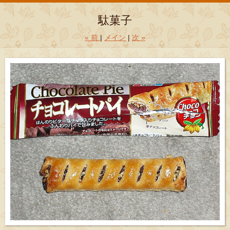
駄菓子
«
前
メイン
次
»