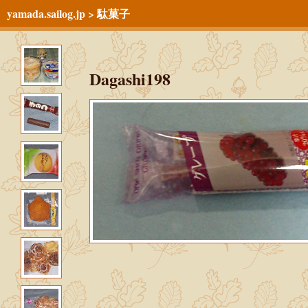
yamada.sailog.jp
>
駄菓子
Dagashi198