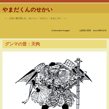
やまだくんのせかい
― 人生に遊び楽しむ、おいしい・たのしい・おもしろい ―
(Colorization Images) 山田君の世界 since 2005.12.01
グンマの昔：天狗