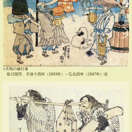
○天狗の修行者
歌川国芳、天保十四年（1843年）～弘化四年（1847年）頃