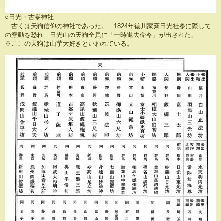
○日光・古峯神社
古くは天狗信仰の神社であった。 1824年徳川家斉日光社参に際して
の蠢動を恐れ、日光山の天狗全員に「一時退去命令」が出された。
※ここの天狗は山芋大好きといわれている。