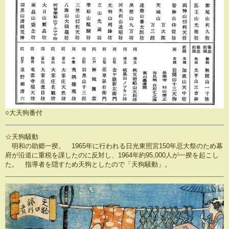
○大天狗番付
☆天狗騒動
明和の助郷一揆。 1965年に行われる日光東照宮150年忌大祭のため幕
府が沿道に重税を課したのに反対し、1964年約95,000人が一揆を起こし
た。 指導者を隠すため天狗としたので「天狗騒動」。