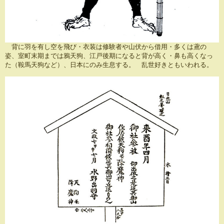
背に羽を有し空を飛び・衣装は修験者や山伏から借用・多くは鳶の
姿、室町末期までは鴉天狗、江戸後期になると背が高く・鼻も高くなっ
た（鞍馬天狗など）、日本にのみ生息する。 乱世好きともいわれる。