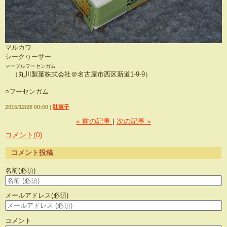
マルカワ
シークヮーサー
マーブルフーセンガム
（丸川製菓株式会社＠名古屋市西区新道1-9-9）
○フーセンガム
2015/12/26 00:00
駄菓子
«
前の記事
次の記事
»
コメント(0)
コメント投稿
名前
(必須)
メールアドレス
(必須)
コメント