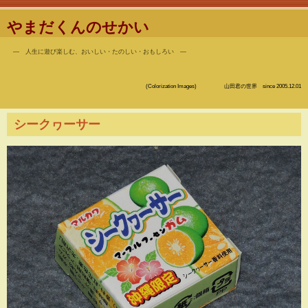
やまだくんのせかい
― 人生に遊び楽しむ、おいしい・たのしい・おもしろい ―
(Colorization Images) 山田君の世界 since 2005.12.01
シークヮーサー