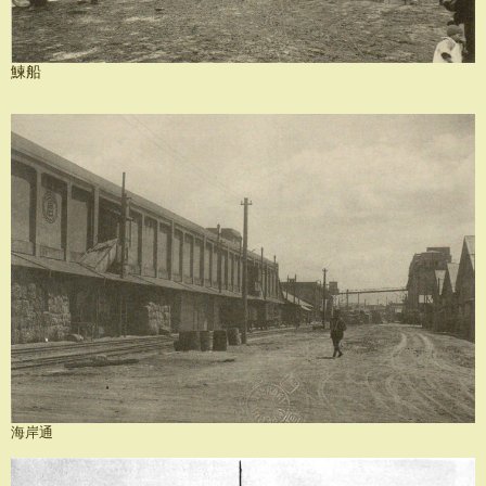
鰊船
海岸通