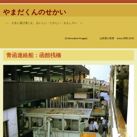
やまだくんのせかい
― 人生に遊び楽しむ、おいしい・たのしい・おもしろい ―
(Colorization Images) 山田君の世界 since 2005.12.01
青函連絡船：函館桟橋