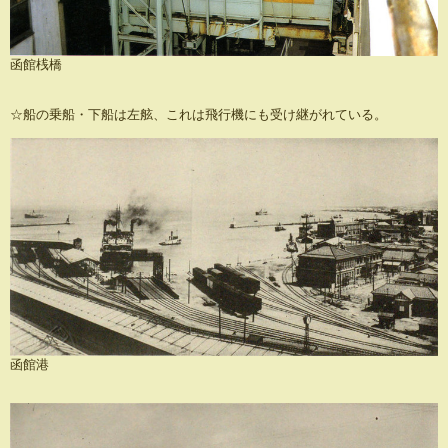
函館桟橋
☆船の乗船・下船は左舷、これは飛行機にも受け継がれている。
函館港