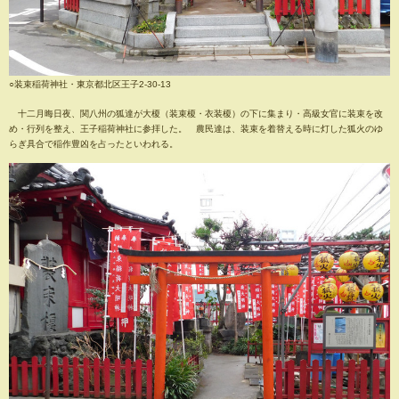
○装束稲荷神社・東京都北区王子2-30-13
十二月晦日夜、関八州の狐達が大榎（装束榎・衣装榎）の下に集まり・高級女官に装束を改
め・行列を整え、王子稲荷神社に参拝した。 農民達は、装束を着替える時に灯した狐火のゆ
らぎ具合で稲作豊凶を占ったといわれる。