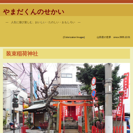
やまだくんのせかい
― 人生に遊び楽しむ、おいしい・たのしい・おもしろい ―
(Colorization Images) 山田君の世界 since 2005.12.01
装束稲荷神社