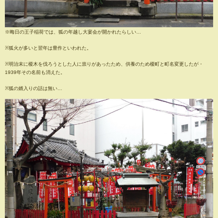
※晦日の王子稲荷では、狐の年越し大宴会が開かれたらしい…
※狐火が多いと翌年は豊作といわれた。
※明治末に榎木を伐ろうとした人に祟りがあったため、供養のため榎町と町名変更したが・
1939年その名前も消えた。
※狐の婿入りの話は無い…