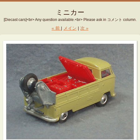
ミニカー
[Diecast cars]<br> Any question available.<br> Please ask in コメント column.
«
前
メイン
次
»