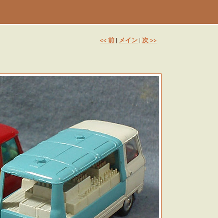
<< 前
メイン
次 >>
|
|