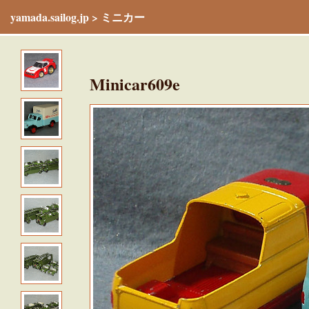
yamada.sailog.jp
>
ミニカー
Minicar609e