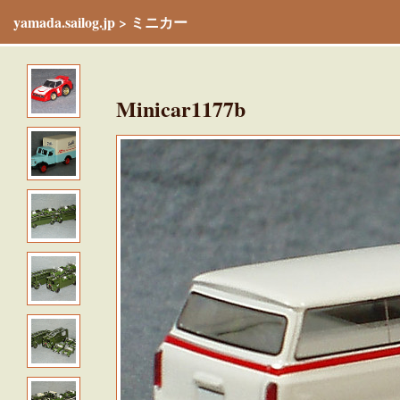
yamada.sailog.jp
>
ミニカー
Minicar1177b