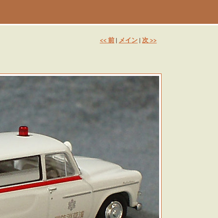
<< 前
メイン
次 >>
|
|