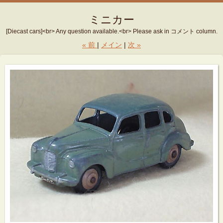
ミニカー
[Diecast cars]<br> Any question available.<br> Please ask in コメント column.
«
前
メイン
次
»