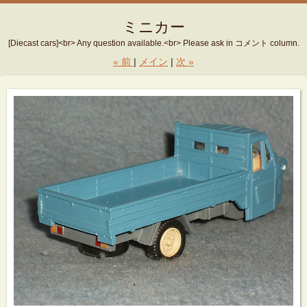
ミニカー
[Diecast cars]<br> Any question available.<br> Please ask in コメント column.
«
前
メイン
次
»