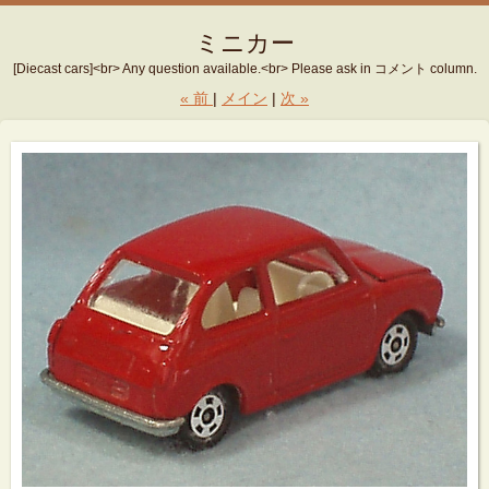
ミニカー
[Diecast cars]<br> Any question available.<br> Please ask in コメント column.
«
前
メイン
次
»