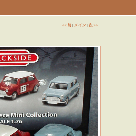
<< 前
メイン
次 >>
|
|