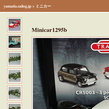
yamada.sailog.jp
>
ミニカー
Minicar1295b