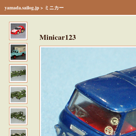
yamada.sailog.jp
>
ミニカー
Minicar123