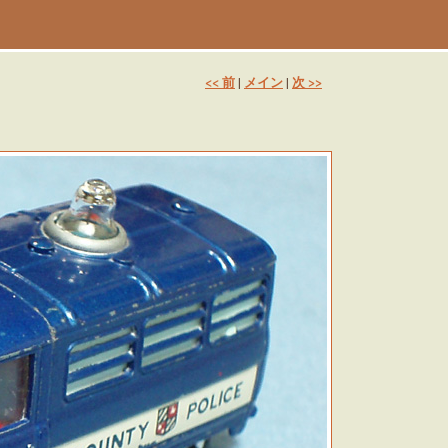
<< 前
メイン
次 >>
|
|