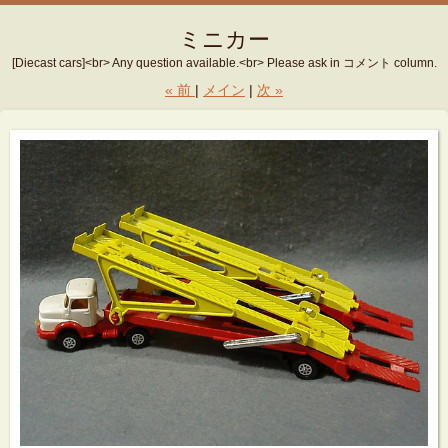
ミニカー
[Diecast cars]<br> Any question available.<br> Please ask in コメント column.
«
前
メイン
次
»