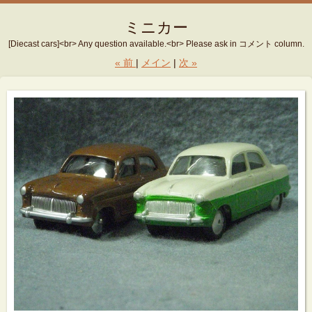
ミニカー
[Diecast cars]<br> Any question available.<br> Please ask in コメント column.
«
前
メイン
次
»