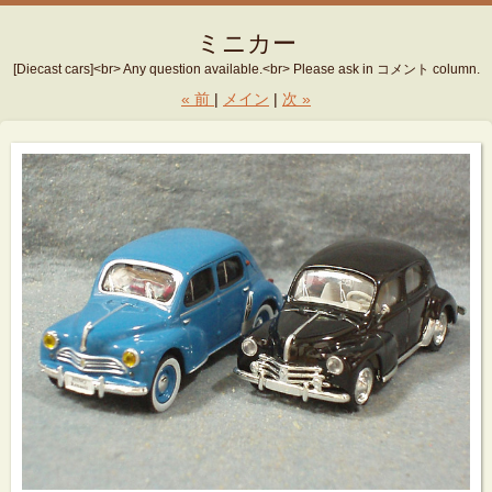
ミニカー
[Diecast cars]<br> Any question available.<br> Please ask in コメント column.
«
前
メイン
次
»