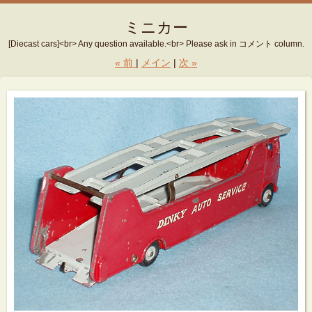
ミニカー
[Diecast cars]<br> Any question available.<br> Please ask in コメント column.
«
前
メイン
次
»