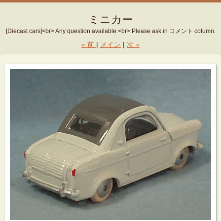
ミニカー
[Diecast cars]<br> Any question available.<br> Please ask in コメント column.
«
前
メイン
次
»