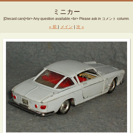
ミニカー
[Diecast cars]<br> Any question available.<br> Please ask in コメント column.
«
前
メイン
次
»