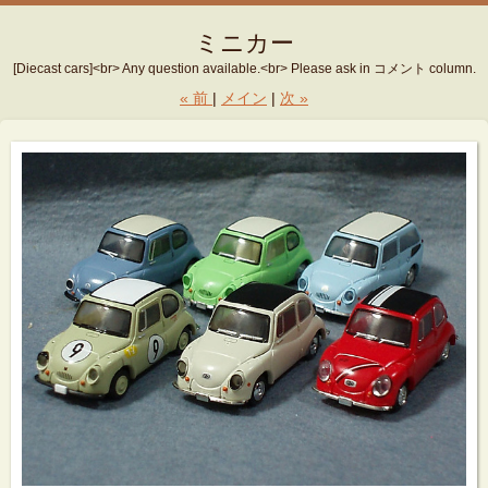
ミニカー
[Diecast cars]<br> Any question available.<br> Please ask in コメント column.
«
前
メイン
次
»