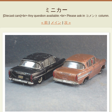
ミニカー
[Diecast cars]<br> Any question available.<br> Please ask in コメント column.
«
前
メイン
次
»