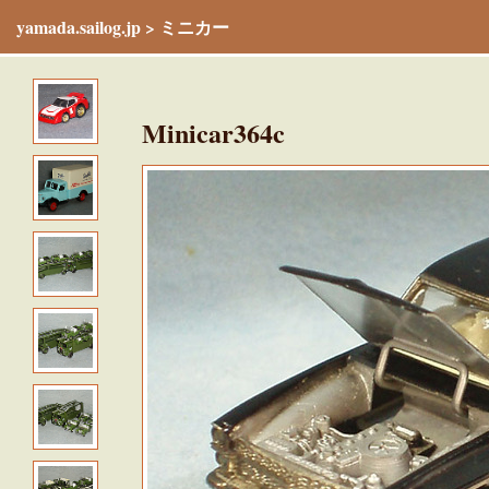
yamada.sailog.jp
>
ミニカー
Minicar364c