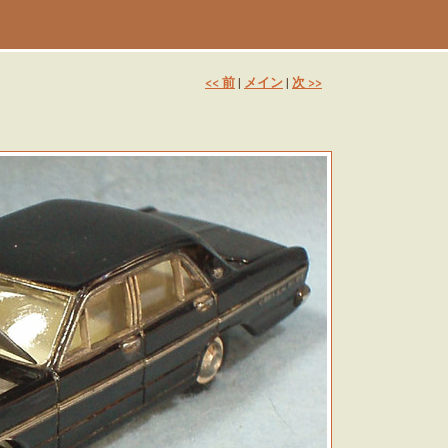
<< 前
メイン
次 >>
|
|