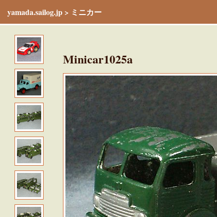
yamada.sailog.jp
>
ミニカー
Minicar1025a