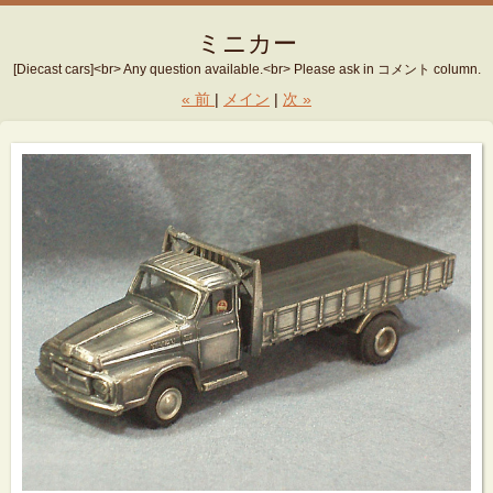
ミニカー
[Diecast cars]<br> Any question available.<br> Please ask in コメント column.
«
前
メイン
次
»