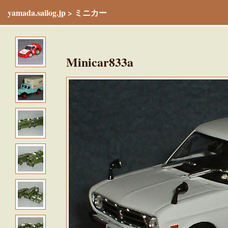
yamada.sailog.jp
>
ミニカー
Minicar833a