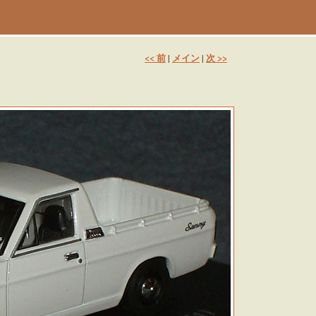
<< 前
メイン
次 >>
|
|