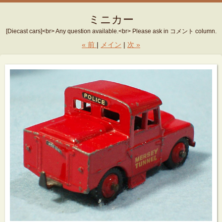
ミニカー
[Diecast cars]<br> Any question available.<br> Please ask in コメント column.
«
前
メイン
次
»