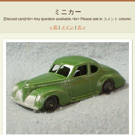
ミニカー
[Diecast cars]<br> Any question available.<br> Please ask in コメント column.
«
前
メイン
次
»