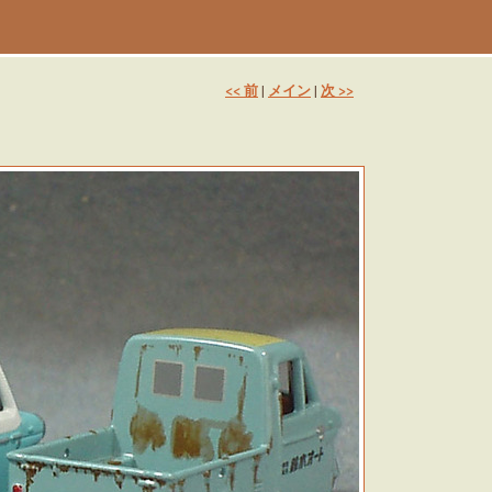
<< 前
メイン
次 >>
|
|