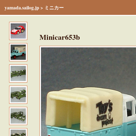
yamada.sailog.jp
>
ミニカー
Minicar653b