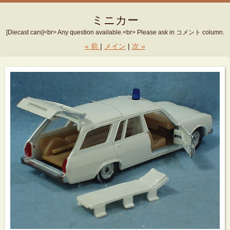
ミニカー
[Diecast cars]<br> Any question available.<br> Please ask in コメント column.
«
前
メイン
次
»