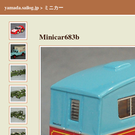
yamada.sailog.jp
>
ミニカー
Minicar683b