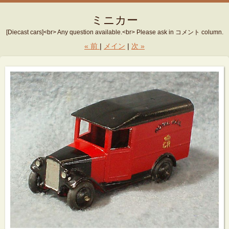
ミニカー
[Diecast cars]<br> Any question available.<br> Please ask in コメント column.
«
前
メイン
次
»