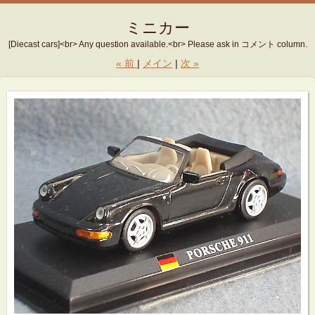
ミニカー
[Diecast cars]<br> Any question available.<br> Please ask in コメント column.
«
前
メイン
次
»