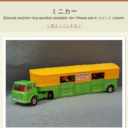
ミニカー
[Diecast cars]<br> Any question available.<br> Please ask in コメント column.
«
前
メイン
次
»