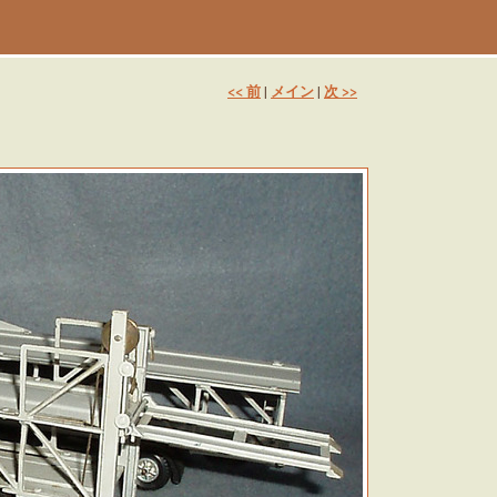
<< 前
メイン
次 >>
|
|