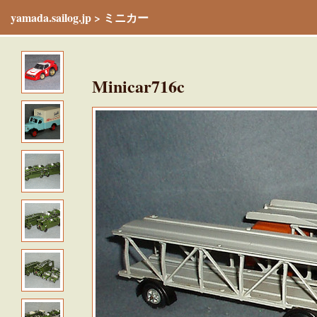
yamada.sailog.jp
>
ミニカー
Minicar716c