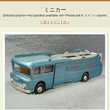
ミニカー
[Diecast cars]<br> Any question available.<br> Please ask in コメント column.
«
前
メイン
次
»