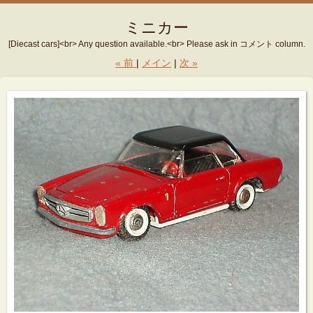
ミニカー
[Diecast cars]<br> Any question available.<br> Please ask in コメント column.
«
前
メイン
次
»