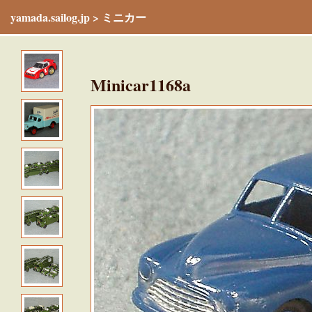
yamada.sailog.jp
>
ミニカー
Minicar1168a