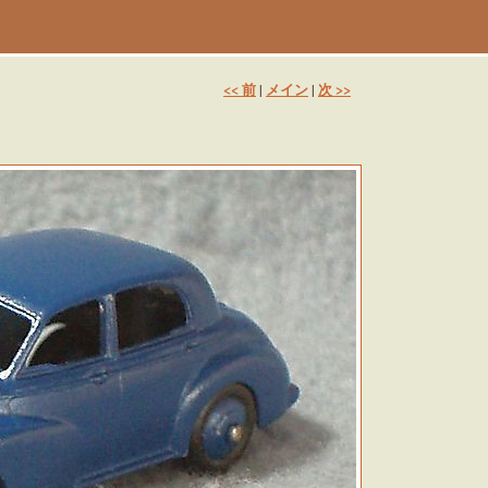
<< 前
メイン
次 >>
|
|