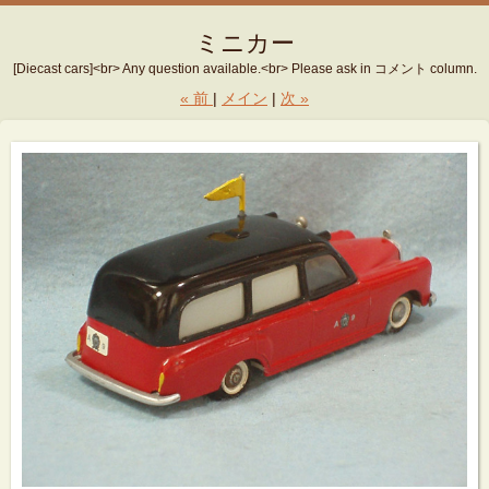
ミニカー
[Diecast cars]<br> Any question available.<br> Please ask in コメント column.
«
前
メイン
次
»