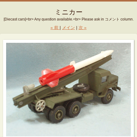
ミニカー
[Diecast cars]<br> Any question available.<br> Please ask in コメント column.
«
前
メイン
次
»